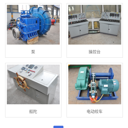
泵
操控台
船陀
电动绞车