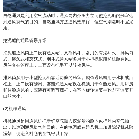
自然通风是利用空气流动时，通风筒内外压力差而使挖泥船的舱室达
到通风换气的目的。自然通风方法通风效果好，但空气潮湿时不宜采
用。
挖泥船的通风管系介绍
挖泥船通风筒上口设有通风帽，又称风斗。常用的有烟斗式、排风筒
式、鹅颈式和蘑菇式。烟斗式通风帽多用于小型挖泥船和机舱通风。
风斗套在管座上，上面设有把手可以转动风斗。
排风筒多用于小型挖泥船靠近两舷的舱室。鹅颈通风帽用于水柜或油
柜上，上口设有滤网。蘑菇式通风帽设在桅顶用于料舱通风。用厨房
和住舱通风的，应装有可调节螺杆，在室内旋转调节手轮即可调节开
口的大小。
(2)机械通风
机械通风是用通风机把新鲜空气鼓入挖泥船的舱内或把舱内空气抽
出，以达到通风换气的目的。有的挖泥船在通风机上加设除湿机或除
湿剂，使进入料仓的空气得以干燥。